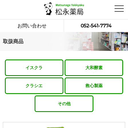
toggl
navig
お問い合わせ
052-541-7774
取扱商品
イスクラ
大和酵素
クラシエ
救心製薬
その他