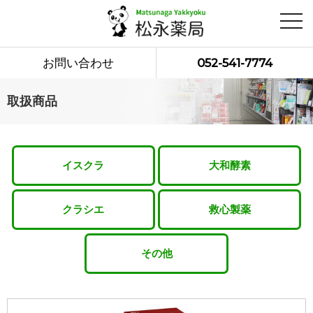
toggl
navig
お問い合わせ
052-541-7774
取扱商品
イスクラ
大和酵素
クラシエ
救心製薬
その他